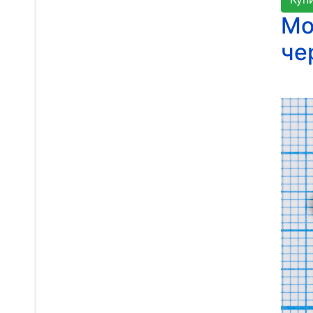
Мо
че