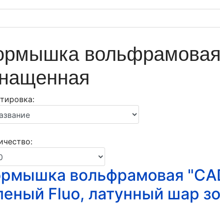
рмышка вольфрамовая
нащенная
тировка:
↓
ичество:
рмышка вольфрамовая "CADD
леный Fluo, латунный шар з