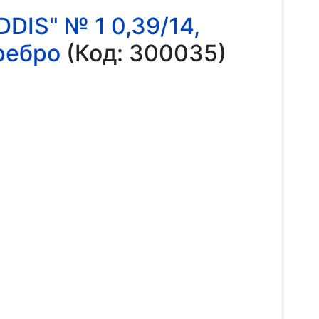
IS" № 1 0,39/14,
ребро
(Код:
300035
)