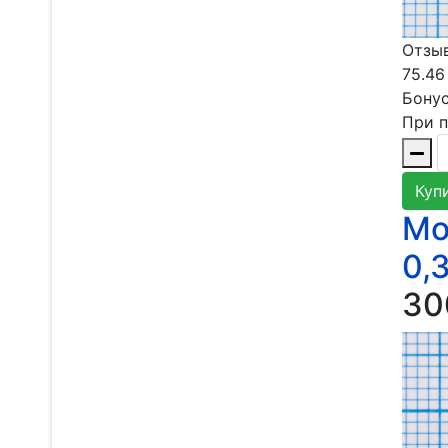
Отзыв
75.46
Бонус
При п
Куп
Мо
0,
30