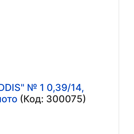
IS" № 1 0,39/14,
лото
(Код:
300075
)