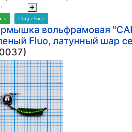
ить
Подробнее
рмышка вольфрамовая "CADD
леный Fluo, латунный шар с
0037
)