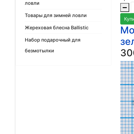
ловли
Товары для зимней ловли
Куп
Мо
Жереховая блесна Ballistic
зе
Набор подарочный для
30
безмотылки