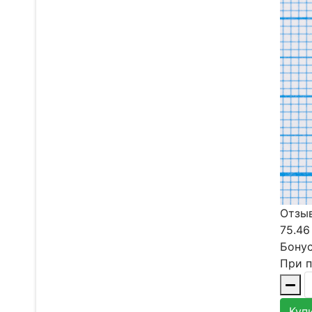
Отзыв
75.46
Бонус
При п
Куп