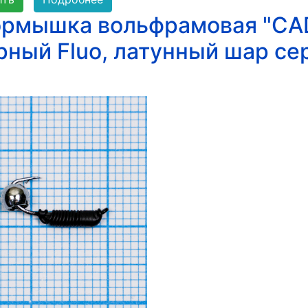
рмышка вольфрамовая "CADD
рный Fluo, латунный шар се