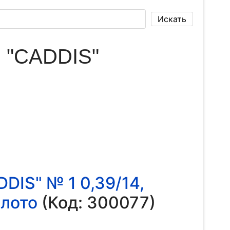
 "CADDIS"
IS" № 1 0,39/14,
олото
(Код:
300077
)