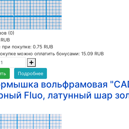
ов (0)
 RUB
 при покупке:
0.75 RUB
окупке можно оплатить бонусами:
15.09 RUB
ить
Подробнее
рмышка вольфрамовая "CADD
рный Fluo, латунный шар зо