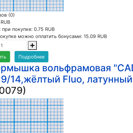
ов (0)
 RUB
 при покупке:
0.75 RUB
окупке можно оплатить бонусами:
15.09 RUB
ить
Подробнее
рмышка вольфрамовая "CAD
39/14,жёлтый Fluo, латунный
0079
)