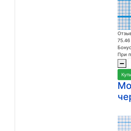
Отзыв
75.46
Бонус
При п
Куп
Мо
че