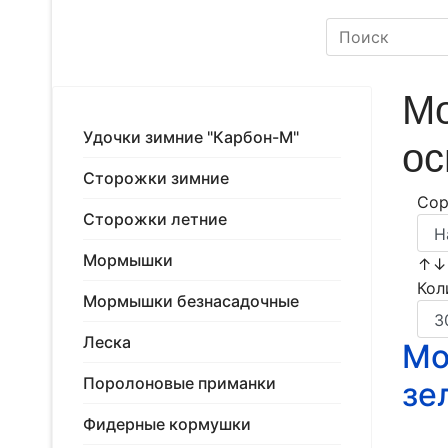
Мо
Удочки зимние "Карбон-М"
ос
Сторожки зимние
Сор
Сторожки летние
Мормышки
↑
Кол
Мормышки безнасадочные
Леска
Мо
Поролоновые приманки
зе
Фидерные кормушки