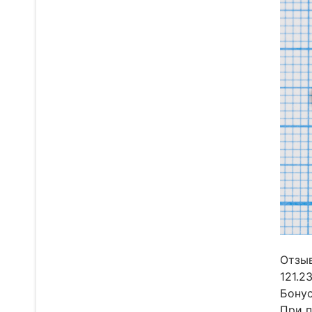
Отзыв
121.2
Бонус
При п