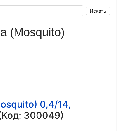
 (Mosquito)
quito) 0,4/14,
(Код:
300049
)