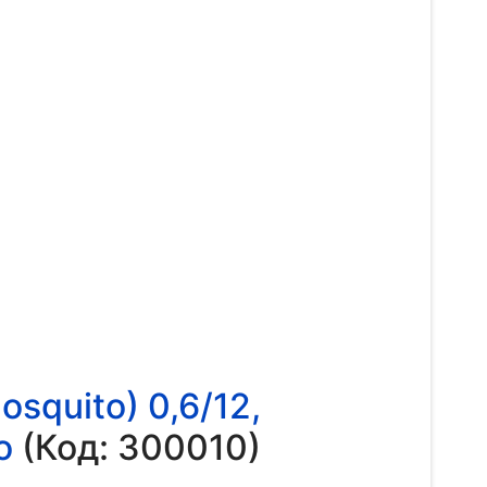
quito) 0,6/12,
о
(Код:
300010
)