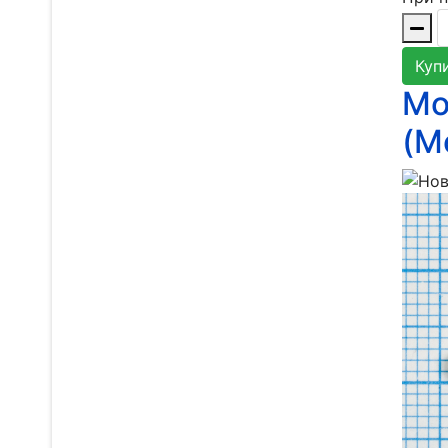
Куп
Мо
(M