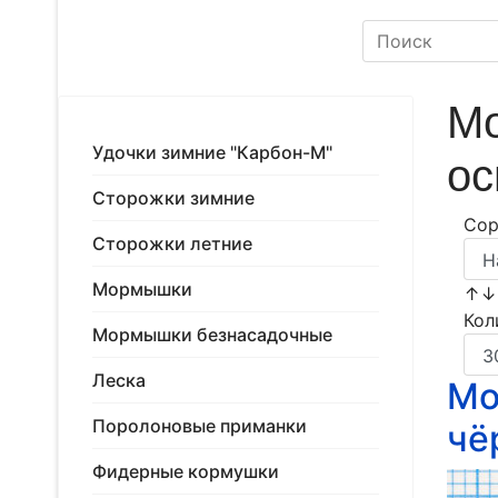
Мо
Удочки зимние "Карбон-М"
ос
Сторожки зимние
Сор
Сторожки летние
Мормышки
↑
Кол
Мормышки безнасадочные
Леска
Мо
Поролоновые приманки
чё
Фидерные кормушки