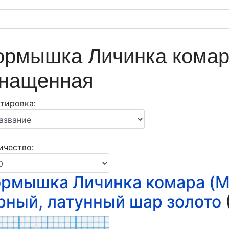
рмышка Личинка комара
нащенная
тировка:
↓
ичество:
рмышка Личинка комара (Mos
рный, латунный шар золото