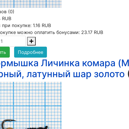
ов (0)
4 RUB
 при покупке:
1.16 RUB
окупке можно оплатить бонусами:
23.17 RUB
ить
Подробнее
рмышка Личинка комара (Mos
рный, латунный шар золото