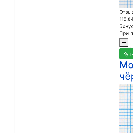
Отзыв
115.8
Бонус
При п
Куп
Мо
чё