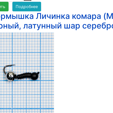
ить
Подробнее
рмышка Личинка комара (Mos
рный, латунный шар серебр