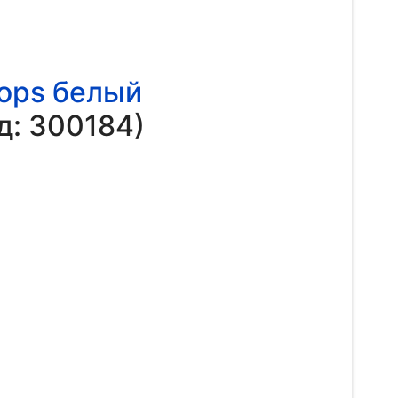
ops белый
д:
300184
)