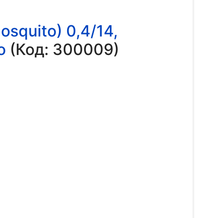
quito) 0,4/14,
о
(Код:
300009
)