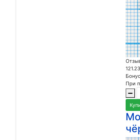
Отзыв
121.2
Бонус
При п
Куп
Мо
чё