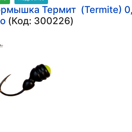
рмышка Термит (Termite) 0
uo
(Код:
300226
)