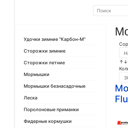
Мо
Удочки зимние "Карбон-М"
Сор
Сторожки зимние
↑
Сторожки летние
Кол
Мормышки
Мо
Мормышки безнасадочные
Fl
Леска
Поролоновые приманки
Фидерные кормушки