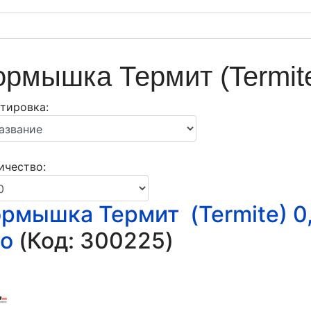
рмышка Термит (Termit
тировка:
↓
ичество:
рмышка Термит (Termite) 0
uo
(Код:
300225
)