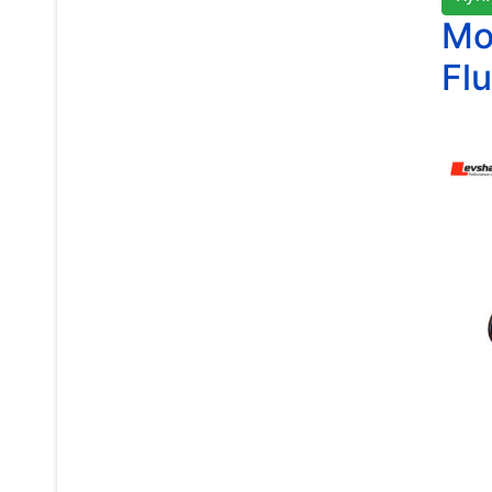
Мо
Fl