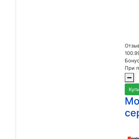
Отзыв
100.9
Бонус
При п
Куп
Мо
се