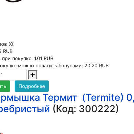
ов (0)
9 RUB
 при покупке:
1.01 RUB
окупке можно оплатить бонусами:
20.20 RUB
ить
Подробнее
рмышка Термит (Termite) 0,
ребристый
(Код:
300222
)