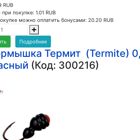
9 RUB
 при покупке:
1.01 RUB
окупке можно оплатить бонусами:
20.20 RUB
ить
Подробнее
рмышка Термит (Termite) 0,
асный
(Код:
300216
)