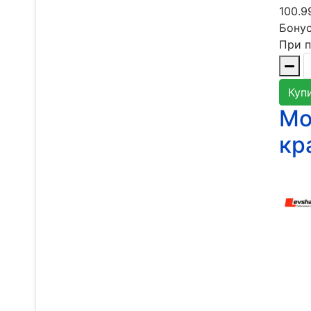
100.9
Бонус
При п
Куп
Мо
кр