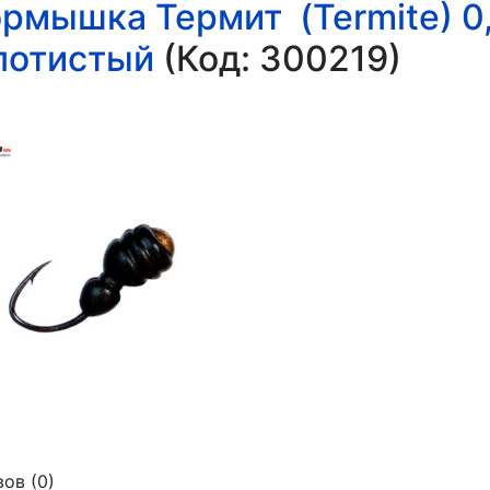
рмышка Термит (Termite) 0,
лотистый
(Код:
300219
)
ов (0)