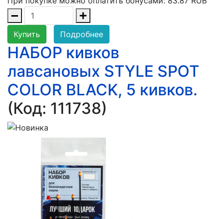
При покупке можно оплатить бонусами:
83.87 RUB
Купить
Подробнее
НАБОР кивков
лавсановых STYLE SPOT
COLOR BLACK, 5 кивков.
(Код:
111738
)