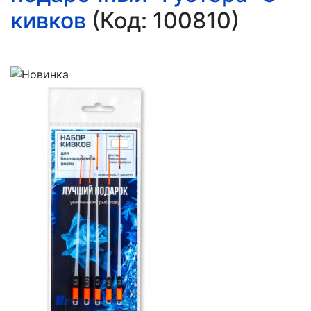
кивков
(Код:
100810
)