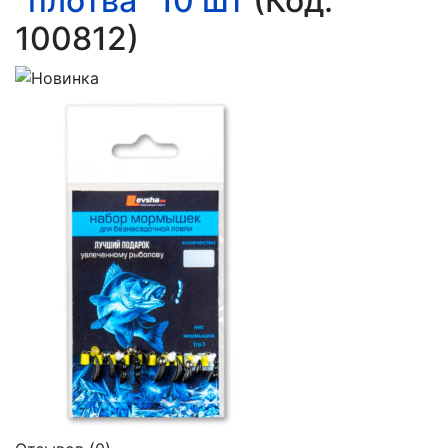
"плотва" 10 шт
(Код:
100812
)