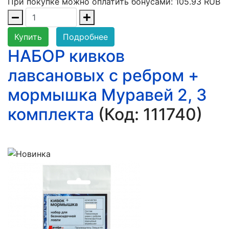
При покупке можно оплатить бонусами:
105.93 RUB
Купить
Подробнее
НАБОР кивков
лавсановых с ребром +
мормышка Муравей 2, 3
комплекта
(Код:
111740
)