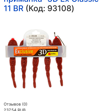
11 BR
(Код:
93108
)
Отзывов (0)
237.54 RUB