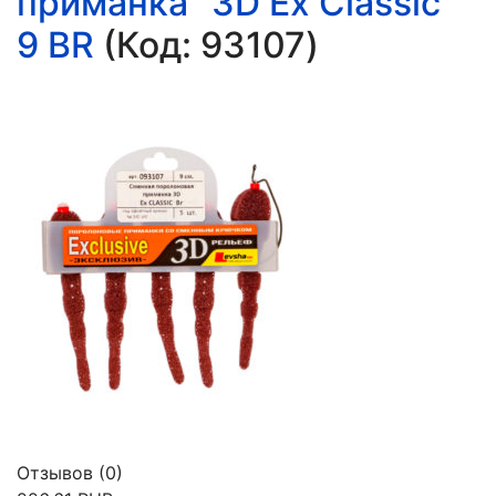
приманка "3D Ex Classic"
9 BR
(Код:
93107
)
Отзывов (0)