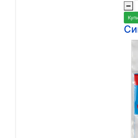
Куп
Си