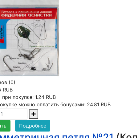
ов (0)
5 RUB
 при покупке:
1.24 RUB
окупке можно оплатить бонусами:
24.81 RUB
ить
Подробнее
мметричная петля №21
(Код