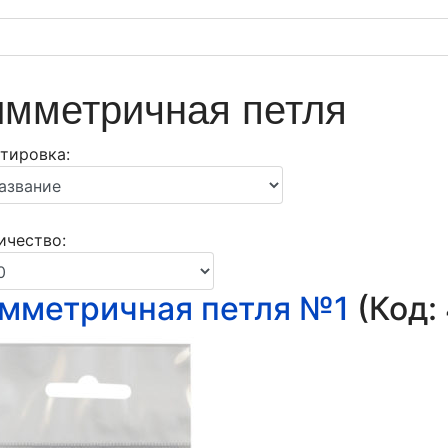
мметричная петля
тировка:
↓
ичество:
мметричная петля №1
(Код: