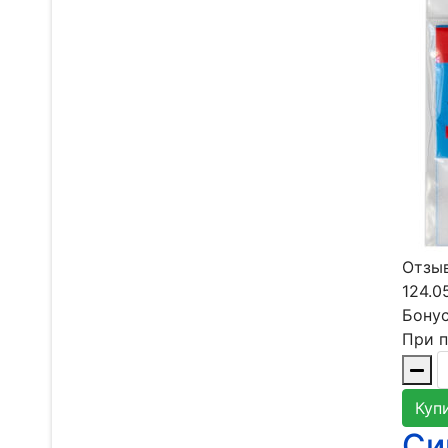
Отзыв
124.0
Бонус
При п
Куп
Си