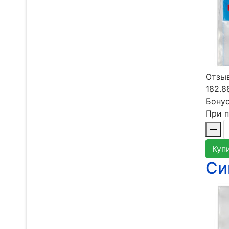
Отзыв
182.8
Бонус
При п
Куп
Си