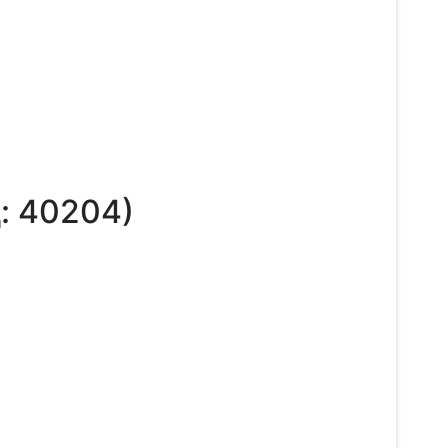
д:
40204
)