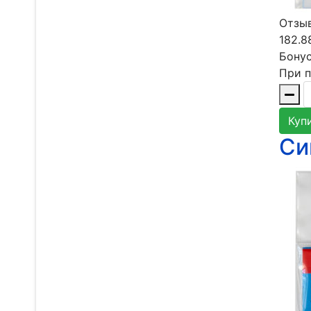
Отзыв
182.8
Бонус
При п
Куп
Си