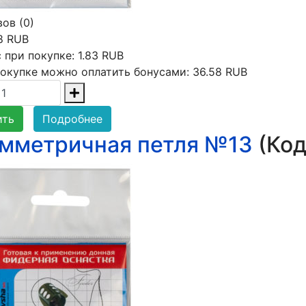
ов (0)
8 RUB
 при покупке:
1.83 RUB
окупке можно оплатить бонусами:
36.58 RUB
ить
Подробнее
мметричная петля №13
(Ко