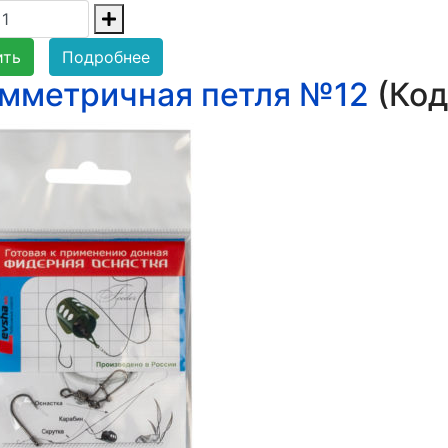
ить
Подробнее
мметричная петля №12
(Код