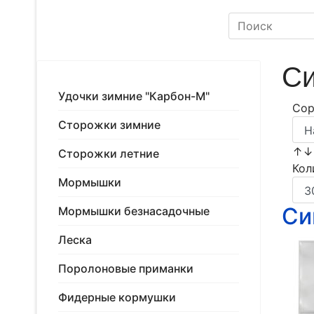
Си
Удочки зимние "Карбон-М"
Сор
Сторожки зимние
↑
Сторожки летние
Кол
Мормышки
Си
Мормышки безнасадочные
Леска
Поролоновые приманки
Фидерные кормушки