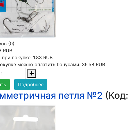
ов (0)
8 RUB
 при покупке:
1.83 RUB
окупке можно оплатить бонусами:
36.58 RUB
ить
Подробнее
мметричная петля №2
(Код